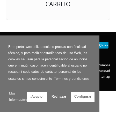
CARRITO
Este portal web utiliza cookies propias con finalidad
técnica, y para realizar estadísticas de uso Web, las
cookies se usan para la personalización de anuncios
Contacto
Aviso Legal
Condiciones de compra
que en ningún caso hacen identificable al usuario no
Política de envíos
Política de devolución
Política de Privacidad
recaba ni cede datos de carácter personal de los
Política de Cookies
Sitemap
usuarios sin su conocimiento
Términos y condiciones
© 2026 - Todos los derechos reservados.
Más
¡Acepto!
Rechazar
Configurar
Información