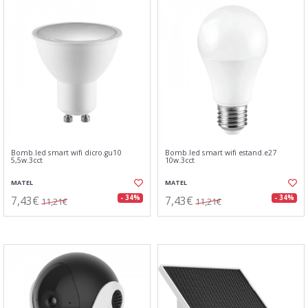
Bomb.led smart wifi dicro.gu10
Bomb.led smart wifi estand.e27
5,5w.3cct
10w.3cct
MATEL
MATEL
7,43€
7,43€
- 34%
- 34%
11,21€
11,21€