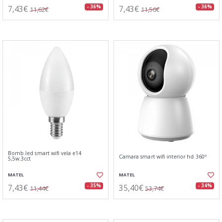
7,43€
7,43€
- 36%
- 36%
11,62€
11,56€
Bomb.led smart wifi vela e14
Camara smart wifi interior hd 360º
5,5w.3cct
MATEL
MATEL
7,43€
35,40€
- 35%
- 34%
11,44€
53,74€