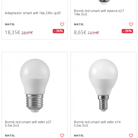
Bomb.led smart wifi estand.e27
Adaptador smart wifi 16a.230v.ip20
14w.3cct
MATEL
MATEL
18,35€
8,65€
- 36%
- 36%
28,87€
13,54€
Bomb.led smart wifi esfer.e27
Bomb.led smart wifi esfer.e14
5,5w.3cct
5,5w.3cct
MATEL
MATEL