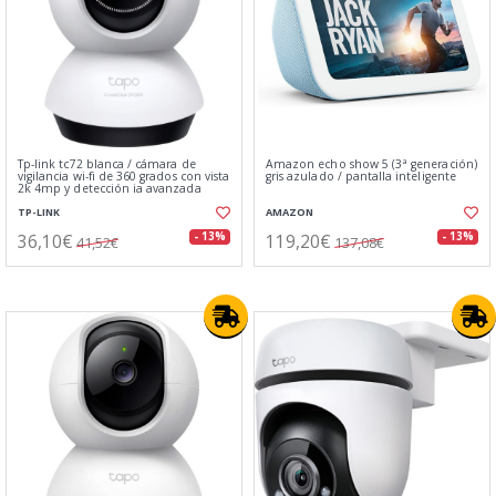
Tp-link tc72 blanca / cámara de
Amazon echo show 5 (3ª generación)
vigilancia wi-fi de 360 grados con vista
gris azulado / pantalla inteligente
2k 4mp y detección ia avanzada
TP-LINK
AMAZON
36,10€
119,20€
- 13%
- 13%
41,52€
137,08€