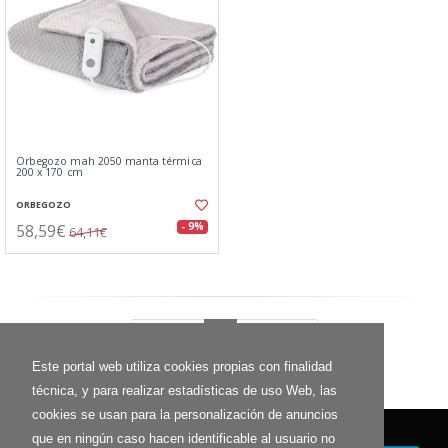
Orbegozo mah 2050 manta térmica
200 x 170 cm
ORBEGOZO
58,59€
- 9%
64,11€
Anterior
1
Siguiente
Este portal web utiliza cookies propias con finalidad
técnica, y para realizar estadísticas de uso Web, las
cookies se usan para la personalización de anuncios
que en ningún caso hacen identificable al usuario no