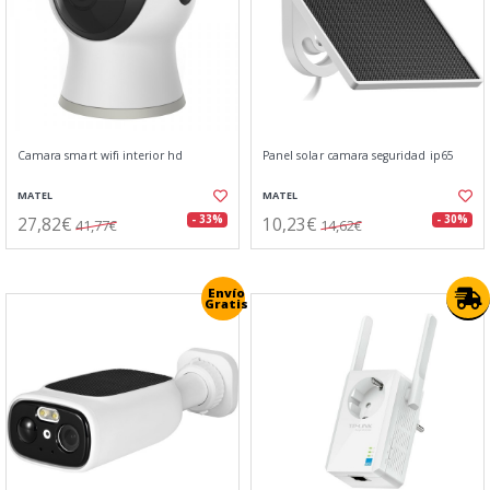
Camara smart wifi interior hd
Panel solar camara seguridad ip65
MATEL
MATEL
27,82€
10,23€
- 33%
- 30%
41,77€
14,62€
Envío
Gratis