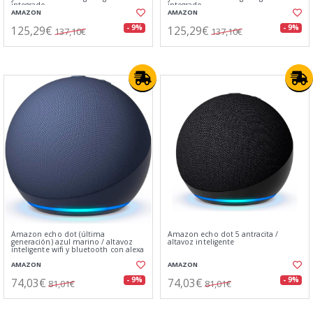
integrado
integrado
AMAZON
AMAZON
125,29€
125,29€
- 9%
- 9%
137,10€
137,10€
Amazon echo dot (última
Amazon echo dot 5 antracita /
generación) azul marino / altavoz
altavoz inteligente
inteligente wifi y bluetooth con alexa
AMAZON
AMAZON
74,03€
74,03€
- 9%
- 9%
81,01€
81,01€