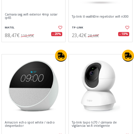
Camara seg.wifi exterior 4mp solar
Tp-link tl-wa860re repetidor wifi n300
ip65
MATEL
TP-LINK
88,47€
23,42€
- 20%
- 18%
110,35€
28,68€
Amazon echo spot white / radio
Tp-link tapo tc70 / cámara de
despertador
vigilancia wi-fi inteligente