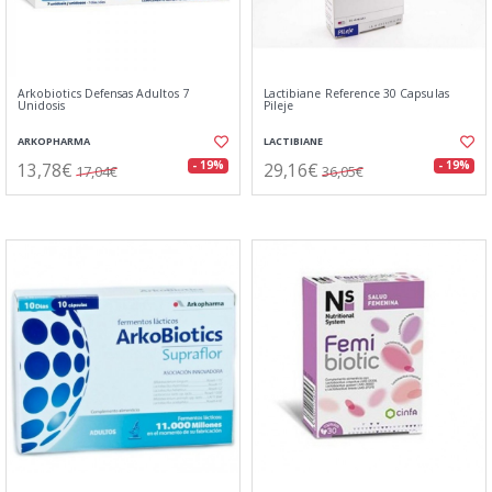
Arkobiotics Defensas Adultos 7
Lactibiane Reference 30 Capsulas
Unidosis
Pileje
ARKOPHARMA
LACTIBIANE
13,78€
29,16€
- 19%
- 19%
17,04€
36,05€