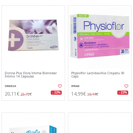
Donna Plus Flora Íntima Bienestar
Physioflor Lactobacillus Crispatu 30
Íntimo 14 Cápsulas
Caps
ORDESA
IPRAD
20,11€
14,99€
- 22%
- 22%
25,72€
19,14€