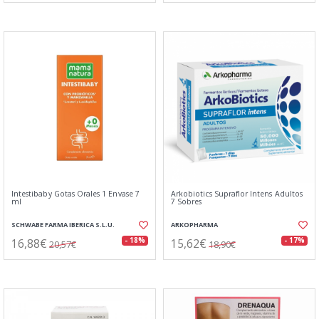
Intestibaby Gotas Orales 1 Envase 7
Arkobiotics Supraflor Intens Adultos
ml
7 Sobres
SCHWABE FARMA IBERICA S.L.U.
ARKOPHARMA
16,88€
15,62€
- 18%
- 17%
20,57€
18,90€