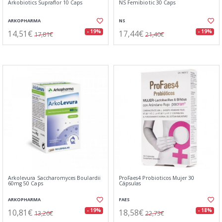
Arkobiotics Supraflor 10 Caps
NS Femibiotic 30 Caps
ARKOPHARMA
NS
14,51€
17,44€
- 19%
- 19%
17,81€
21,40€
Arkolevura Saccharomyces Boulardii
ProFaes4 Probioticos Mujer 30
60mg 50 Caps
Cápsulas
ARKOPHARMA
FAES
10,81€
18,58€
- 19%
- 18%
13,26€
22,73€