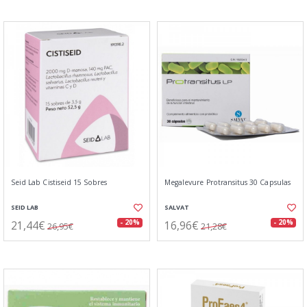
Seid Lab Cistiseid 15 Sobres
Megalevure Protransitus 30 Capsulas
SEID LAB
SALVAT
21,44€
16,96€
- 20%
- 20%
26,95€
21,28€