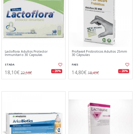
Lactoflora Adultos Protector
ProFaes4 Probioticos Adultos 25mm
Inmunitario 30 Capsulas
30 Cápsulas
STADA
FAES
18,10€
14,80€
- 20%
- 20%
22,58€
18,43€