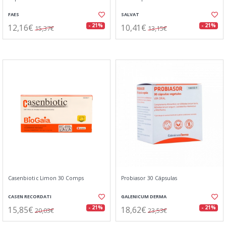
FAES
SALVAT
12,16€
10,41€
- 21%
- 21%
15,37€
13,15€
Casenbiotic Limon 30 Comps
Probiasor 30 Cápsulas
CASEN RECORDATI
GALENICUM DERMA
15,85€
18,62€
- 21%
- 21%
20,03€
23,53€