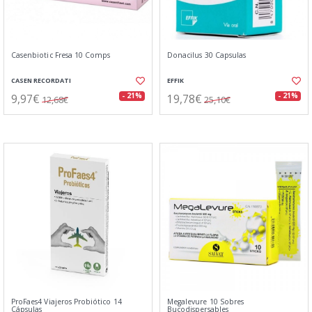
Casenbiotic Fresa 10 Comps
Donacilus 30 Capsulas
CASEN RECORDATI
EFFIK
9,97€
19,78€
- 21%
- 21%
12,68€
25,10€
ProFaes4 Viajeros Probiótico 14
Megalevure 10 Sobres
Cápsulas
Bucodispersables