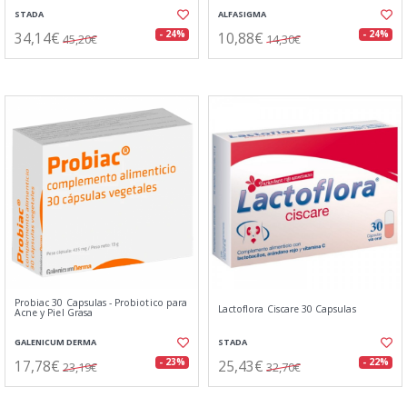
STADA
ALFASIGMA
34,14€
10,88€
- 24%
- 24%
45,20€
14,30€
Probiac 30 Capsulas - Probiotico para
Lactoflora Ciscare 30 Capsulas
Acne y Piel Grasa
GALENICUM DERMA
STADA
17,78€
25,43€
- 23%
- 22%
23,19€
32,70€