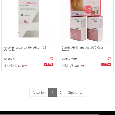
Angelini Lactanza Hereditum 28
Cumlaude Drenaqua 2x30 Caps
Cápsulas
Promo
ANGELINI
DERMOFARM
35,42€
33,67€
- 17%
- 16%
42,83€
40,28€
Anterior
1
2
Siguiente