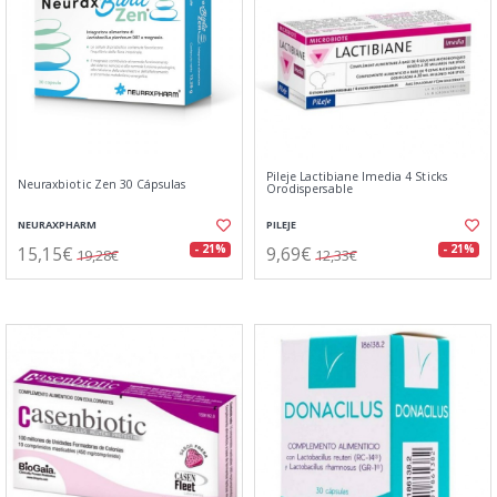
Pileje Lactibiane Imedia 4 Sticks
Neuraxbiotic Zen 30 Cápsulas
Orodispersable
NEURAXPHARM
PILEJE
15,15€
9,69€
- 21%
- 21%
19,28€
12,33€