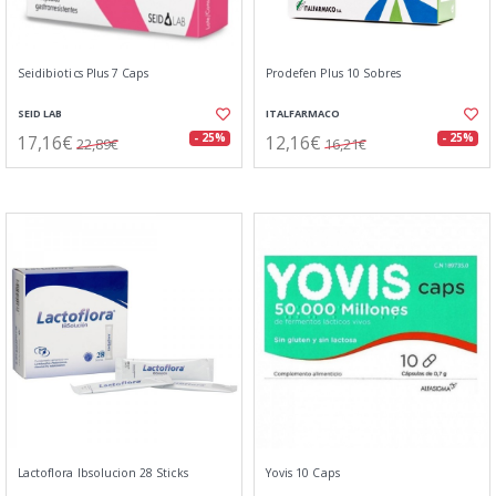
Seidibiotics Plus 7 Caps
Prodefen Plus 10 Sobres
SEID LAB
ITALFARMACO
17,16€
12,16€
- 25%
- 25%
22,89€
16,21€
Lactoflora Ibsolucion 28 Sticks
Yovis 10 Caps