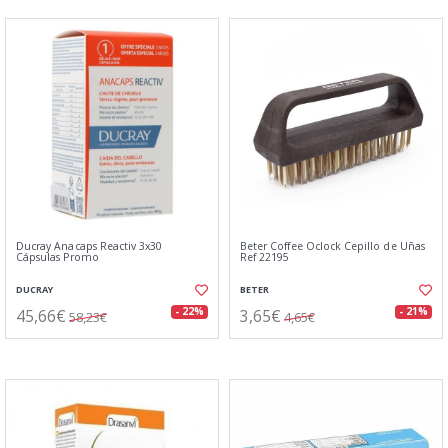
Ducray Anacaps Reactiv 3x30
Beter Coffee Oclock Cepillo de Uñas
Cápsulas Promo
Ref 22195
DUCRAY
BETER
45,66€
3,65€
- 22%
- 21%
58,23€
4,65€