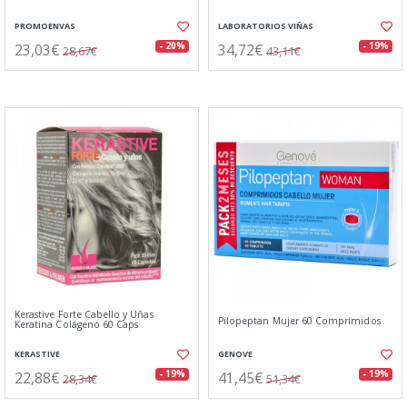
PROMOENVAS
LABORATORIOS VIÑAS
23,03€
34,72€
- 20%
- 19%
28,67€
43,11€
Kerastive Forte Cabello y Uñas
Pilopeptan Mujer 60 Comprimidos
Keratina Colágeno 60 Caps
KERASTIVE
GENOVE
22,88€
41,45€
- 19%
- 19%
28,34€
51,34€