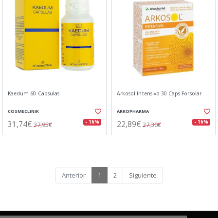
Kaedum 60 Capsulas
Arkosol Intensivo 30 Caps Forsolar
COSMECLINIK
ARKOPHARMA
31,74€
22,89€
- 16%
- 16%
37,95€
27,30€
Anterior
1
2
Siguiente