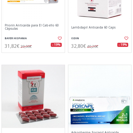
Priorin Anticaída para El Cabello 60
Lambdapil Anticaida 60 Caps
Cápsulas
BAYER HISPANIA
ISDIN
31,82€
32,80€
- 19%
- 19%
39,06€
40,26€
Arkopharma Forcapil Anticaída