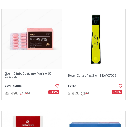
Goah Clinic Colágeno Marino 60
Beter Cortauñas 2 en 1 Ref 07003
Capsulas
GOAH CLINIC
BETER
35,49€
5,92€
- 19%
- 19%
43,87€
7,32€