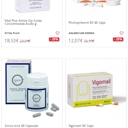
Vital Plus Active Gly Gotas
Photoprevent B3 60 Caps
Concentradas Ácido g
VITAL PLUS
GALENICUM DERMA
18,53€
12,07€
- 20%
- 20%
23,24€
15,10€
Zinox Ioox 60 Capsulas
Vigornail 90 Caps