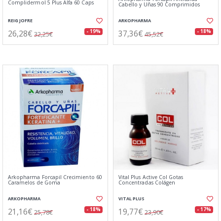
Complidermol 5 Plus Alfa 60 Caps
Cabello y Uñas 90 Comprimidos
REIG JOFRE
ARKOPHARMA
26,28€
37,36€
- 19%
- 18%
32,25€
45,52€
Arkopharma Forcapil Crecimiento 60
Vital Plus Active Col Gotas
Caramelos de Goma
Concentradas Colágen
ARKOPHARMA
VITAL PLUS
21,16€
19,77€
- 18%
- 17%
25,78€
23,90€