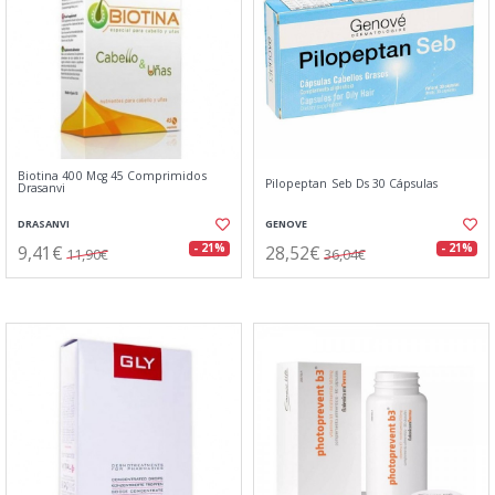
Biotina 400 Mcg 45 Comprimidos
Pilopeptan Seb Ds 30 Cápsulas
Drasanvi
DRASANVI
GENOVE
9,41€
28,52€
- 21%
- 21%
11,90€
36,04€