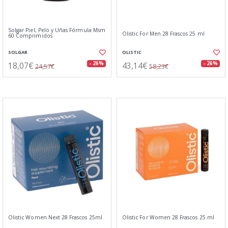
Solgar Piel, Pelo y Uñas Fórmula Msm
Olistic For Men 28 Frascos 25 ml
60 Comprimidos
SOLGAR
OLISTIC
18,07€
43,14€
- 26%
- 26%
24,57€
58,23€
Olistic Women Next 28 Frascos 25ml
Olistic For Women 28 Frascos 25 ml