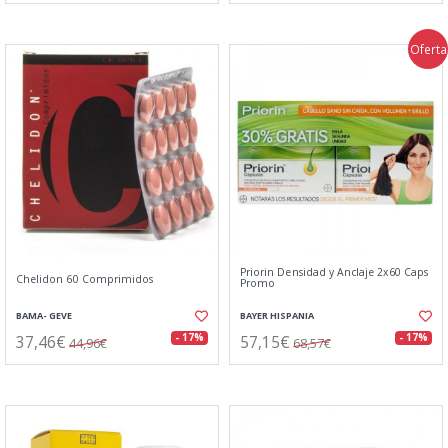
Oferta
Priorin Densidad y Anclaje 2x60 Caps
Chelidon 60 Comprimidos
Promo
BAMA- GEVE
BAYER HISPANIA
37,46€
57,15€
- 17%
- 17%
44,96€
68,57€