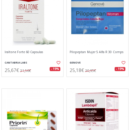
Iraltone Forte 60 Capsulas
Pilopeptan Mujer 5 Alfa R 30 Comps
CANTABRIA LABS
GENOVE
25,67€
25,18€
- 19%
- 19%
31,56€
30,95€