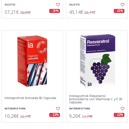
OLISTIC
OLISTIC
57,21€
43,14€
- 25%
- 23%
76,65€
55,71€
Interapothek Resveratrol
Interapothek Anticada 60 Capsulas
Antioxidante con Vitaminas C y E 30
Cápsulas
INTERAPOTHEK
INTERAPOTHEK
10,28€
9,20€
- 22%
- 22%
13,17€
11,79€