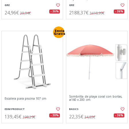
GRE
GRE
24,96€
2188,37€
- 36%
- 36%
39,04€
3418,99€
Envío
Gratis
Sombrilla de playa coral con borlas,
Escalera para piscina 107 cm
ø160 x 200 cm
EDM PRODUCT
BASICS
139,45€
22,35€
- 30%
- 36%
198,29€
34,83€