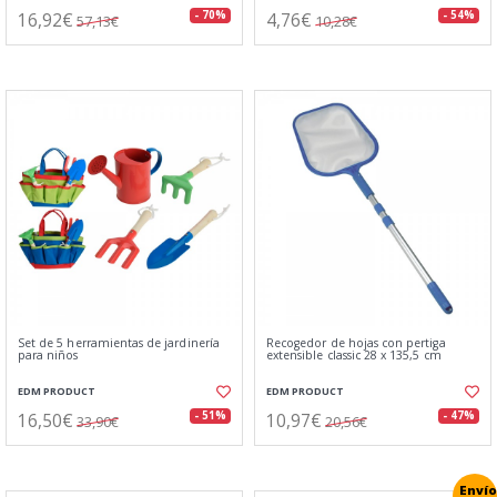
16,92€
4,76€
- 70%
- 54%
57,13€
10,28€
Set de 5 herramientas de jardinería
Recogedor de hojas con pertiga
para niños
extensible classic 28 x 135,5 cm
EDM PRODUCT
EDM PRODUCT
16,50€
10,97€
- 51%
- 47%
33,90€
20,56€
Envío