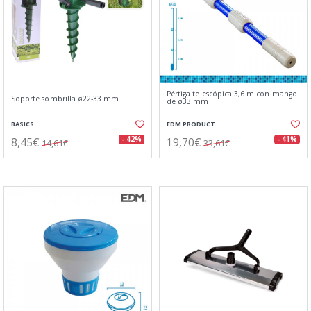
Pértiga telescópica 3,6 m con mango
Soporte sombrilla ø22-33 mm
de ø33 mm
BASICS
EDM PRODUCT
8,45€
19,70€
- 42%
- 41%
14,61€
33,61€