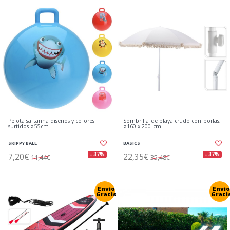
Pelota saltarina diseños y colores
Sombrilla de playa crudo con borlas,
surtidos ø55cm
ø160 x 200 cm
SKIPPY BALL
BASICS
7,20€
22,35€
- 37%
- 37%
11,44€
35,48€
Envío
Envío
Gratis
Grati