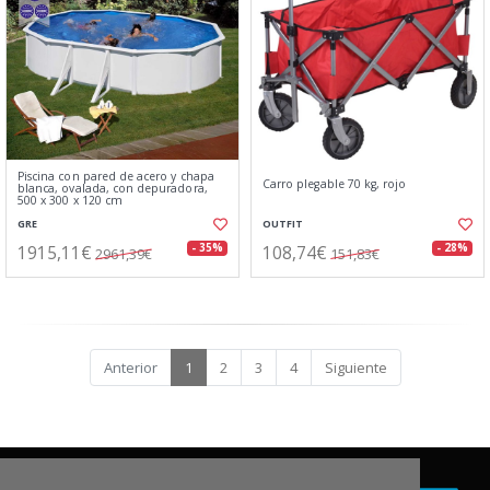
Piscina con pared de acero y chapa
Carro plegable 70 kg, rojo
blanca, ovalada, con depuradora,
500 x 300 x 120 cm
GRE
OUTFIT
1915,11€
108,74€
- 35%
- 28%
2961,39€
151,83€
Anterior
1
2
3
4
Siguiente