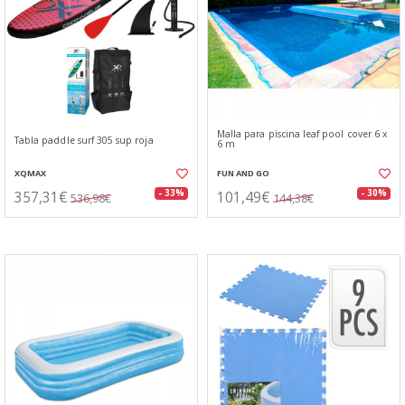
Malla para piscina leaf pool cover 6 x
Tabla paddle surf 305 sup roja
6 m
XQMAX
FUN AND GO
357,31€
101,49€
- 33%
- 30%
536,98€
144,38€