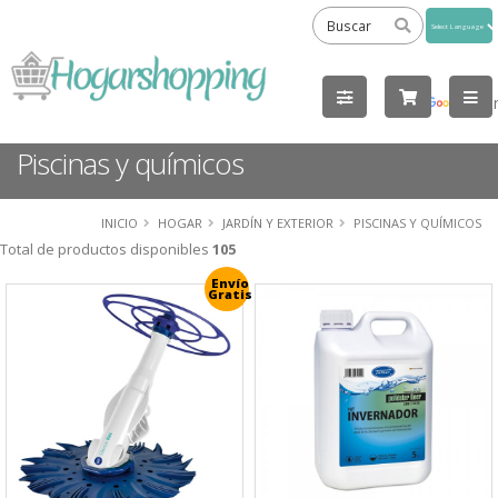
Powered
by
Tra
Piscinas y químicos
INICIO
HOGAR
JARDÍN Y EXTERIOR
PISCINAS Y QUÍMICOS
Total de productos disponibles
105
Envío
Gratis