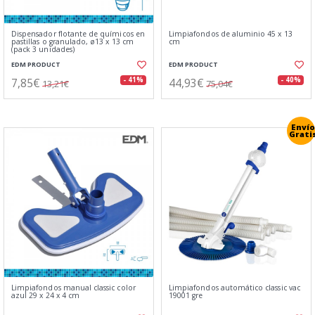
Dispensador flotante de químicos en
Limpiafondos de aluminio 45 x 13
pastillas o granulado, ø13 x 13 cm
cm
(pack 3 unidades)
EDM PRODUCT
EDM PRODUCT
7,85€
44,93€
- 41%
- 40%
13,21€
75,04€
Envío
Grati
Limpiafondos manual classic color
Limpiafondos automático classic vac
azul 29 x 24 x 4 cm
19001 gre