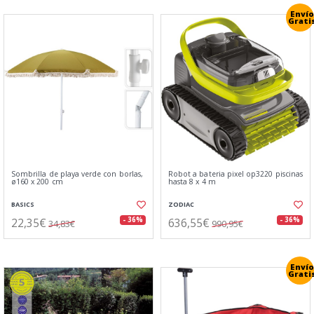
Envío
Grati
Sombrilla de playa verde con borlas,
Robot a bateria pixel op3220 piscinas
ø160 x 200 cm
hasta 8 x 4 m
BASICS
ZODIAC
22,35€
636,55€
- 36%
- 36%
34,83€
990,95€
Envío
Grati