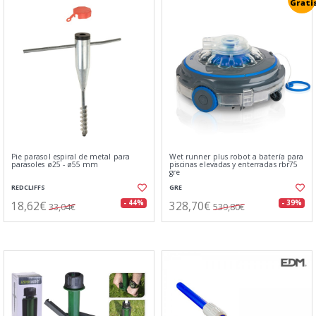
Grati
Pie parasol espiral de metal para
Wet runner plus robot a batería para
parasoles ø25 - ø55 mm
piscinas elevadas y enterradas rbr75
gre
REDCLIFFS
GRE
18,62€
328,70€
- 44%
- 39%
33,04€
539,80€