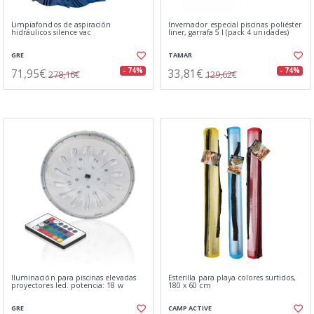
Limpiafondos de aspiración
Invernador especial piscinas poliéster
hidráulicos silence vac
liner, garrafa 5 l (pack 4 unidades)
GRE
TAMAR
71,95€
33,81€
- 74%
- 74%
278,16€
129,62€
Iluminación para piscinas elevadas
Esterilla para playa colores surtidos,
proyectores led. potencia: 18 w
180 x 60 cm
GRE
CAMP ACTIVE