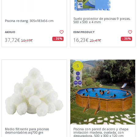
Suelo protector de piscinas 9 piezas,
Piscina rectang. 305x183x56 cm
500 x 500 x 4 mm
AKHUO
EDM PRODUCT
37,72€
16,23€
- 36%
- 36%
59,33€
25,47€
Medio filtrante para piscinas
Piscina con pared de acero y chapa
desmontables aq700 gre
imitación madera, ovalada, con
depuradora, 500 x 300 x 120 cm