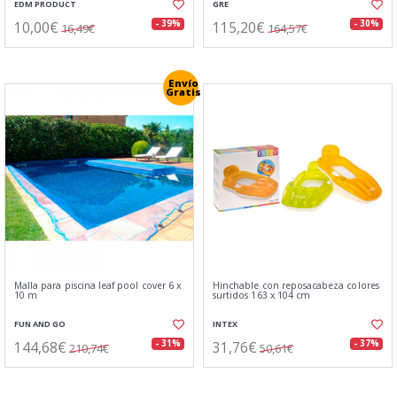
EDM PRODUCT
GRE
10,00€
115,20€
- 39%
- 30%
16,49€
164,57€
Envío
Gratis
Malla para piscina leaf pool cover 6 x
Hinchable con reposacabeza colores
10 m
surtidos 163 x 104 cm
FUN AND GO
INTEX
144,68€
31,76€
- 31%
- 37%
210,74€
50,61€