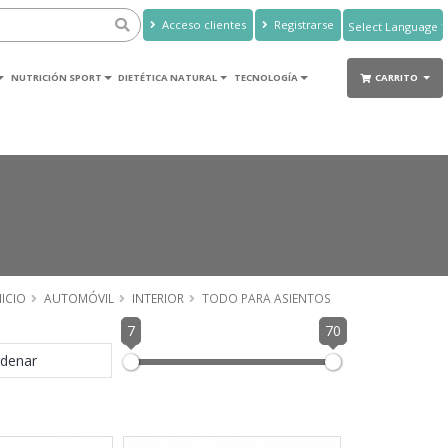
Acceso clientes
Registrarse
Powered by
Translate
NUTRICIÓN SPORT
DIETÉTICA NATURAL
TECNOLOGÍA
CARRITO
NICIO
AUTOMÓVIL
INTERIOR
TODO PARA ASIENTOS
7
70
denar