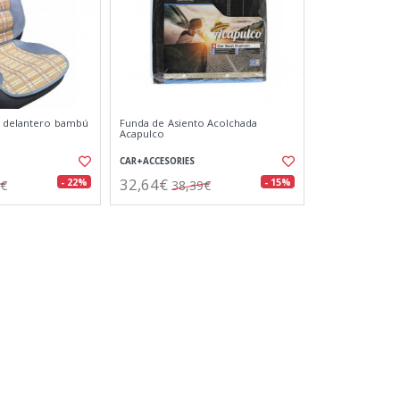
o delantero bambú
Funda de Asiento Acolchada
Acapulco
CAR+ACCESORIES
32,64€
- 22%
- 15%
5€
38,39€