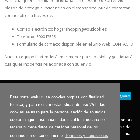
Para cualquier consulta relacionada con el estado de un envío,
plazos de entrega o incidencias en el transporte, puede contactar
con nosotros a través de:
Correo electrónico: hogarshopping@outlook.es
Teléfono: 600017535
Formulario de contacto disponible en el Sitio Web:
CONTACTO
Nuestro equipo le atenderá en el menor plazo posible y gestionará
cualquier incidencia relacionada con su envío.
Este portal web utiliza cookies propias con finalidad
técnica, y para realizar estadísticas de uso Web, las
cookies se usan para la personalización de anuncios
que en ningún caso hacen identificable al usuario no
Contacto
Aviso Legal
Condiciones de compra
Política de envíos
Política de devolución
Política de Privacidad
recaba ni cede datos de carácter personal de los
Política de Cookies
Sitemap
usuarios sin su conocimiento
Términos y condiciones