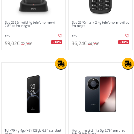
Spc 2336n wild 4g telefono movil
Spc 2340n talk 2 4g telefono movil bt
2.8" bt fm negro
fm negro
SPC
SPC
59,02€
36,24€
- 18%
- 18%
72,30€
44,33€
Tcl k70 4g 4gb(+8) 128gb 6.8" stardust
Honor magic8 lite 5g 6,79" amoled
blue
8gb 256gb black