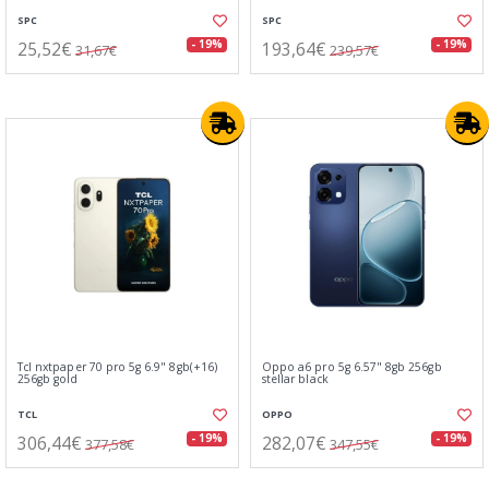
SPC
SPC
25,52€
193,64€
- 19%
- 19%
31,67€
239,57€
Tcl nxtpaper 70 pro 5g 6.9" 8gb(+16)
Oppo a6 pro 5g 6.57" 8gb 256gb
256gb gold
stellar black
TCL
OPPO
306,44€
282,07€
- 19%
- 19%
377,58€
347,55€