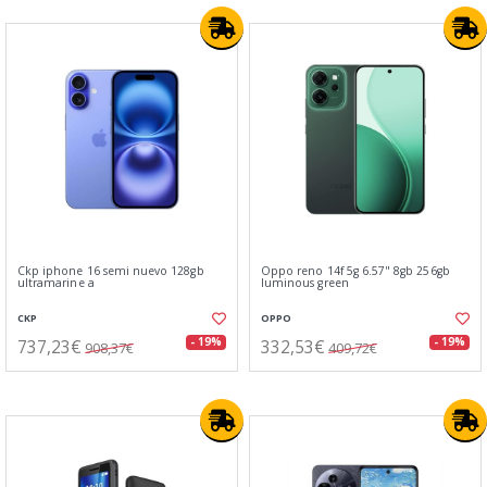
Ckp iphone 16 semi nuevo 128gb
Oppo reno 14f 5g 6.57" 8gb 256gb
ultramarine a
luminous green
CKP
OPPO
737,23€
332,53€
- 19%
- 19%
908,37€
409,72€