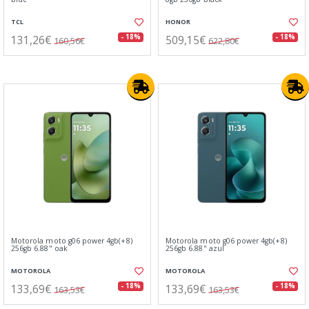
TCL
HONOR
131,26€
509,15€
- 18%
- 18%
160,56€
622,80€
Motorola moto g06 power 4gb(+8)
Motorola moto g06 power 4gb(+8)
256gb 6.88" oak
256gb 6.88" azul
MOTOROLA
MOTOROLA
133,69€
133,69€
- 18%
- 18%
163,53€
163,53€