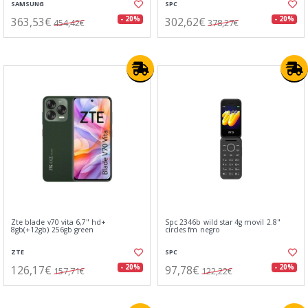
SAMSUNG
SPC
363,53€
302,62€
- 20%
- 20%
454,42€
378,27€
Zte blade v70 vita 6,7" hd+
Spc 2346b wild star 4g movil 2.8"
8gb(+12gb) 256gb green
circles fm negro
ZTE
SPC
126,17€
97,78€
- 20%
- 20%
157,71€
122,22€