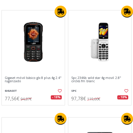
Gigaset móvil básico glx 8 plus 4g 2.4"
Spc 2346b wild star 4g movil 2.8"
rugerizado
circles fm blanc
GIGASET
SPC
77,56€
97,78€
- 18%
- 18%
94,87€
119,60€