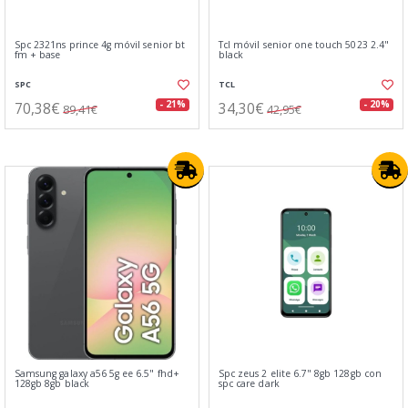
Spc 2321ns prince 4g móvil senior bt
Tcl móvil senior one touch 5023 2.4"
fm + base
black
SPC
TCL
70,38€
34,30€
- 21%
- 20%
89,41€
42,95€
Samsung galaxy a56 5g ee 6.5" fhd+
Spc zeus 2 elite 6.7" 8gb 128gb con
128gb 8gb black
spc care dark