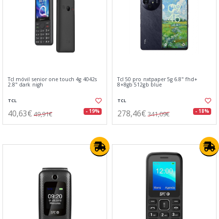
Tcl móvil senior one touch 4g 4042s
Tcl 50 pro nxtpaper 5g 6.8" fhd+
2.8" dark nigh
8+8gb 512gb blue
TCL
TCL
40,63€
278,46€
- 19%
- 18%
49,91€
341,09€