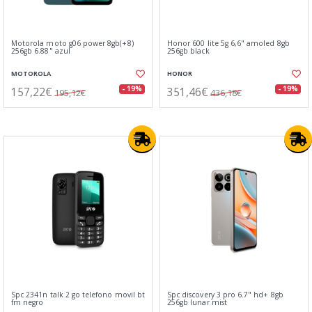
Motorola moto g06 power 8gb(+8)
Honor 600 lite 5g 6,6" amoled 8gb
256gb 6.88" azul
256gb black
MOTOROLA
HONOR
157,22€
351,46€
- 19%
- 19%
195,12€
436,18€
Spc 2341n talk 2 go telefono movil bt
Spc discovery 3 pro 6.7" hd+ 8gb
fm negro
256gb lunar mist