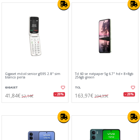
Gigaset móvil senior gl595 2.8" sim
Tcl 60 se nxtpaper 5g 6.7" hd+ 8+8gb
blanco perla
256gb green
GIGASET
TCL
41,84€
163,97€
- 20%
- 20%
52,14€
204,33€