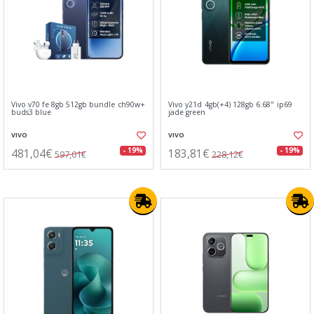
Vivo v70 fe 8gb 512gb bundle ch90w+
Vivo y21d 4gb(+4) 128gb 6.68" ip69
buds3 blue
jade green
VIVO
VIVO
481,04€
183,81€
- 19%
- 19%
597,01€
228,12€