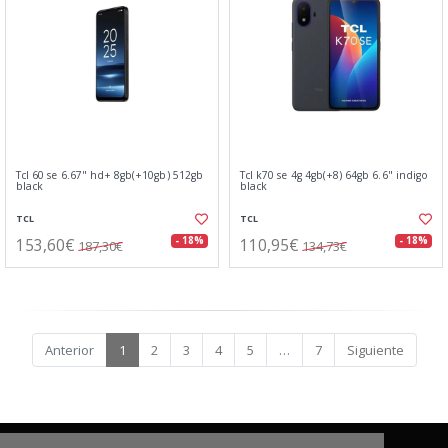
Tcl 60 se 6.67" hd+ 8gb(+10gb) 512gb
Tcl k70 se 4g 4gb(+8) 64gb 6.6" indigo
black
black
TCL
TCL
153,60€
110,95€
- 18%
- 18%
187,30€
134,73€
Anterior
1
2
3
4
5
…
7
Siguiente