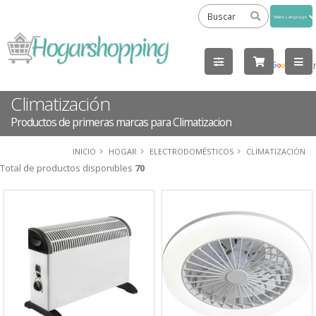
Powered
by
Tra
Climatización
Productos de primeras marcas para Climatizacion
INICIO
HOGAR
ELECTRODOMÉSTICOS
CLIMATIZACIÓN
Total de productos disponibles
70