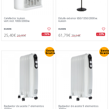
Calefactor kuken
Estufa exterior 650/1350/2000w.
vert.rect.1000/2000w.
kuken
KUKEN
KUKEN
25,40€
61,79€
- 36%
- 22%
39,95€
79,24€
Envío
Envío
Gratis
Grati
Radiador de aceite 7 elementos
Radiador de aceite 9 elementos
1500w
2000w.