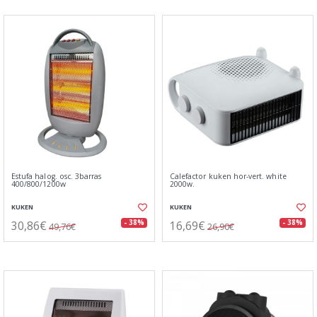
Estufa halog. osc. 3barras
Calefactor kuken hor-vert. white
400/800/1200w
2000w.
KUKEN
KUKEN
30,86€
16,69€
- 38%
- 38%
49,76€
26,90€