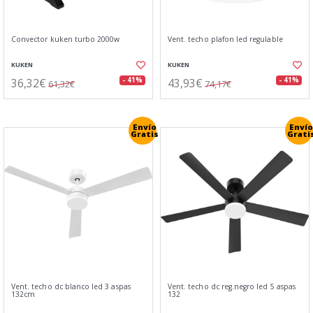
Convector kuken turbo 2000w
Vent. techo plafon led regulable
KUKEN
KUKEN
36,32€
43,93€
- 41%
- 41%
61,32€
74,17€
Envío
Envío
Gratis
Grati
Vent. techo dc blanco led 3 aspas
Vent. techo dc reg.negro led 5 aspas
132cm
132