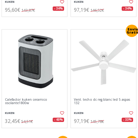
KUKEN
KUKEN
95,60€
97,19€
- 34%
- 34%
143,87€
146,52€
Envío
Grati
Calefactor kuken ceramico
Vent. techo dc reg.blanc led 5 aspas
oscilante1800w
132
KUKEN
KUKEN
32,45€
97,19€
- 40%
- 33%
54,51€
145,78€