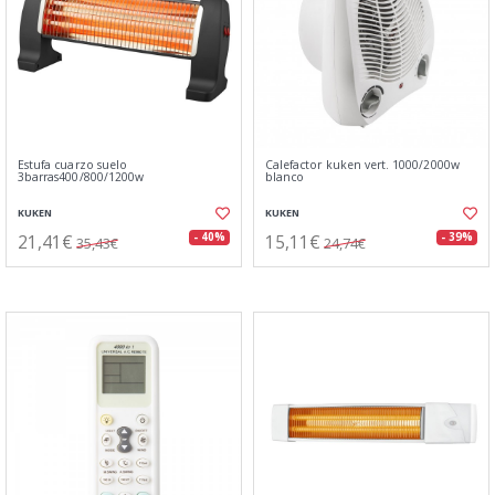
Estufa cuarzo suelo
Calefactor kuken vert. 1000/2000w
3barras400/800/1200w
blanco
KUKEN
KUKEN
21,41€
15,11€
- 40%
- 39%
35,43€
24,74€