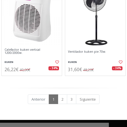
Calefactor kuken vertical
Ventilador kuken pie 70w.
1200/2000w.
KUKEN
KUKEN
26,22€
31,60€
- 34%
- 34%
40,00€
48,20€
Anterior
1
2
3
Siguiente