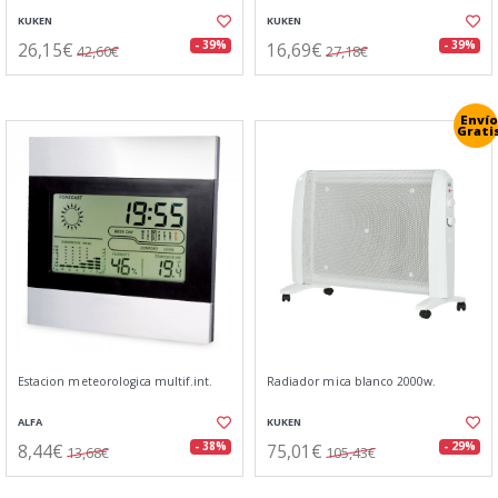
KUKEN
KUKEN
26,15€
16,69€
- 39%
- 39%
42,60€
27,18€
Envío
Grati
Estacion meteorologica multif.int.
Radiador mica blanco 2000w.
ALFA
KUKEN
8,44€
75,01€
- 38%
- 29%
13,68€
105,43€