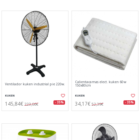
Calientacamas elect. kuken 60w
Ventilador kuken industrial pie 220w.
150x80cm
KUKEN
KUKEN
145,84€
34,17€
- 35%
- 35%
223,66€
52,39€