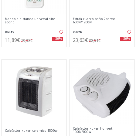
Mando a distancia universal aire
Estufa cuarzo baño 2barras
acond.
600w/1200w
ONLEX
KUKEN
11,89€
23,63€
- 39%
- 39%
19,38€
38,51€
Calefactor kuken hor-vert.
Calefactor kuken ceramico 1500w.
1000/2000w.