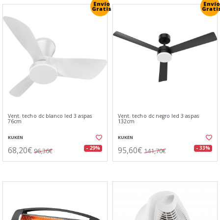
Envío
Envío
Gratis
Grati
Vent. techo dc blanco led 3 aspas
Vent. techo dc negro led 3 aspas
76cm
132cm
KUKEN
KUKEN
68,20€
95,60€
- 29%
- 33%
96,36€
141,70€