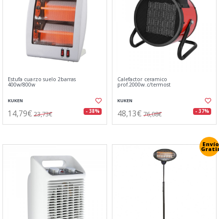
Estufa cuarzo suelo 2barras
Calefactor ceramico
400w/800w
prof.2000w.c/termost
KUKEN
KUKEN
14,79€
48,13€
- 38%
- 37%
23,73€
76,08€
Envío
Grati