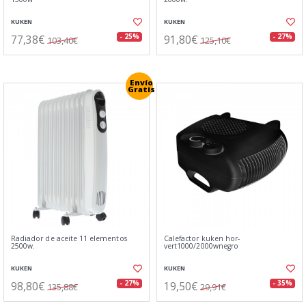
KUKEN
KUKEN
77,38€
91,80€
- 25%
- 27%
103,40€
125,10€
Envío
Gratis
Radiador de aceite 11 elementos
Calefactor kuken hor-
2500w.
vert1000/2000wnegro
KUKEN
KUKEN
98,80€
19,50€
- 27%
- 35%
135,88€
29,91€