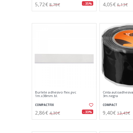
5,72€
4,05€
- 35%
8,78€
6,13€
Burlete adhesivo flex.pvc
Cinta autoadhesiva
1m.x38mm.bl.
3m.negra
COMPACTFIX
COMPACT
2,86€
9,40€
- 33%
4,30€
13,43€