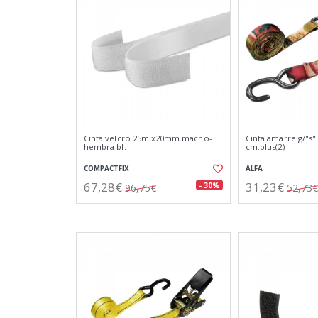
Cinta velcro 25m.x20mm.macho-
Cinta amarre g/"s" 
hembra bl.
cm.plus(2)
COMPACTFIX
ALFA
67,28€
31,23€
- 30%
96,75€
52,73€