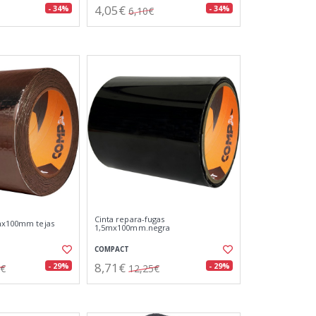
4,05€
- 34%
- 34%
6,10€
Cinta repara-fugas
0mx100mm tejas
1,5mx100mm.negra
COMPACT
8,71€
- 29%
- 29%
0€
12,25€