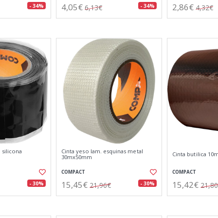
4,05€
2,86€
- 34%
- 34%
6,13€
4,32€
 silicona
Cinta yeso lam. esquinas metal
Cinta butilica 1
30mx50mm
COMPACT
COMPACT
15,45€
15,42€
- 30%
- 30%
21,96€
21,8