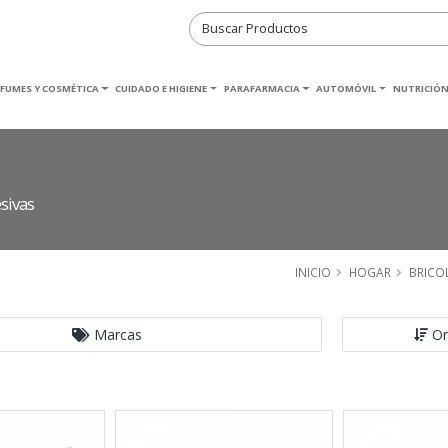
RFUMES Y COSMÉTICA
CUIDADO E HIGIENE
PARAFARMACIA
AUTOMÓVIL
NUTRICIÓN
sivas
INICIO
HOGAR
BRICO
Marcas
Or