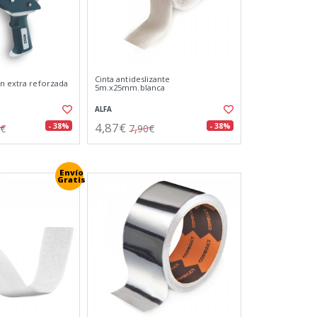
Cinta antideslizante
in extra reforzada
5m.x25mm.blanca
ALFA
4,87€
- 38%
- 38%
1€
7,90€
Envío
Gratis