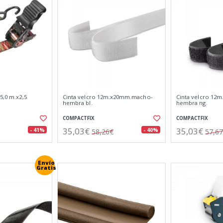
5,0 m.x2,5
Cinta velcro 12m.x20mm.macho-
Cinta velcro 12
hembra bl.
hembra ng.
COMPACTFIX
COMPACTFIX
35,03€
35,03€
- 41%
- 40%
58,26€
57,6
Envío
Gratis