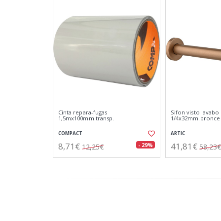
Cinta repara-fugas
Sifon visto lavabo 
1,5mx100mm.transp.
1/4x32mm.bronce
COMPACT
ARTIC
8,71€
41,81€
- 29%
12,25€
58,23€