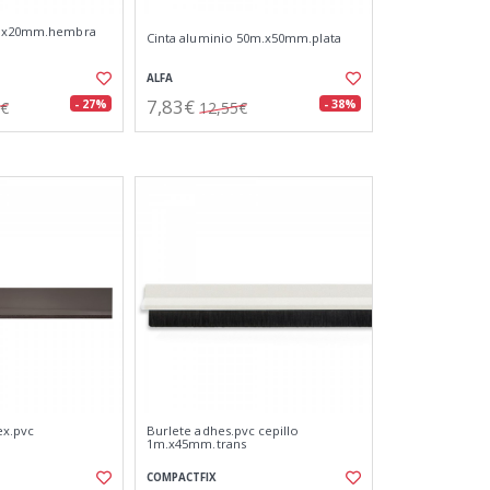
m.x20mm.hembra
Cinta aluminio 50m.x50mm.plata
ALFA
7,83€
- 27%
- 38%
1€
12,55€
ex.pvc
Burlete adhes.pvc cepillo
1m.x45mm.trans
COMPACTFIX