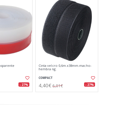
ansparente
Cinta velcro 0,6m.x38mm.macho-
hembra ng.
COMPACT
4,40€
- 27%
- 27%
6,01€