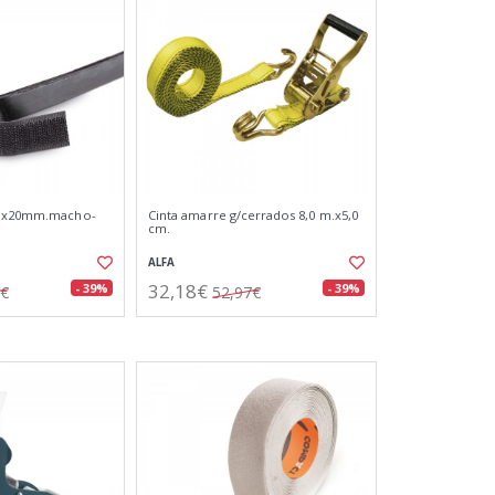
m.x20mm.macho-
Cinta amarre g/cerrados 8,0 m.x5,0
cm.
ALFA
32,18€
- 39%
- 39%
7€
52,97€