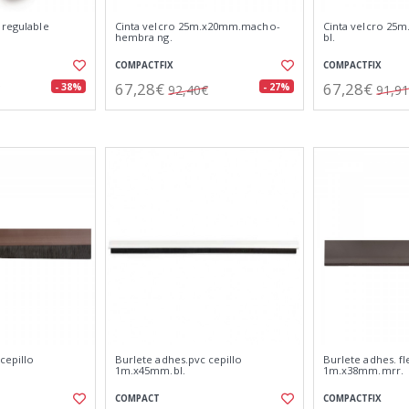
 regulable
Cinta velcro 25m.x20mm.macho-
Cinta velcro 25
hembra ng.
bl.
COMPACTFIX
COMPACTFIX
67,28€
67,28€
- 38%
- 27%
92,40€
91,9
cepillo
Burlete adhes.pvc cepillo
Burlete adhes. fl
1m.x45mm.bl.
1m.x38mm.mrr.
COMPACT
COMPACTFIX