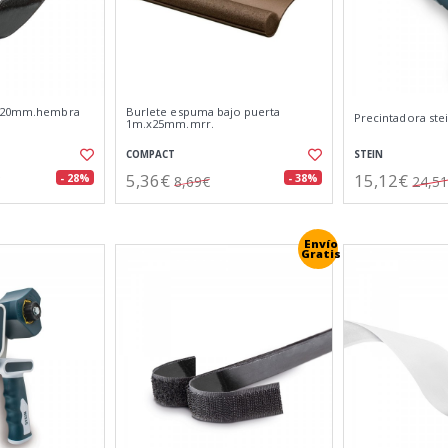
.x20mm.hembra
Burlete espuma bajo puerta
Precintadora ste
1m.x25mm.mrr.
COMPACT
STEIN
5,36€
15,12€
- 28%
- 38%
8,69€
24,5
Envío
Gratis