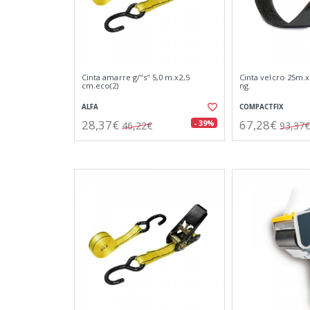
Cinta amarre g/"s" 5,0 m.x2,5
Cinta velcro 25m
cm.eco(2)
ng.
ALFA
COMPACTFIX
28,37€
67,28€
- 39%
46,22€
93,37€