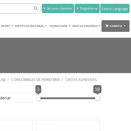
Acceso clientes
Registrarse
Powered by
Translate
 SPORT
DIETÉTICA NATURAL
TECNOLOGÍA
MÁS CATEGORÍAS
CARRITO
LAJE
CONSUMIBLES DE FERRETERÍA
CINTAS ADHESIVAS
2
58
denar