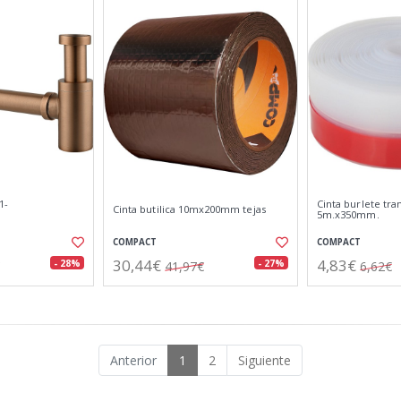
1-
Cinta burlete tr
Cinta butilica 10mx200mm tejas
5m.x350mm.
COMPACT
COMPACT
30,44€
4,83€
- 28%
- 27%
41,97€
6,62€
Anterior
1
2
Siguiente