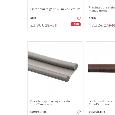
Precintadora stein
Cinta amarre g/"s" 2,5 m.x2,5 cm. 2p
mango goma
ALFA
STEIN
23,90€
17,32€
- 38%
38,75€
27,94€
Burlete espuma bajo puerta
Burlete adhes.pvc 
1m.x25mm.gris
1m.x45mm.mrr.
COMPACTFIX
COMPACTFIX