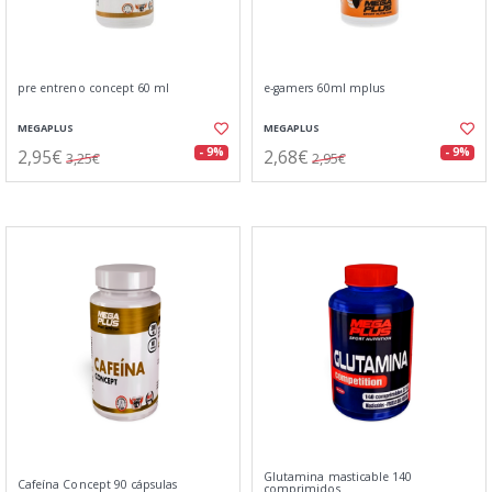
pre entreno concept 60 ml
e-gamers 60ml mplus
MEGAPLUS
MEGAPLUS
2,95€
2,68€
- 9%
- 9%
3,25€
2,95€
Glutamina masticable 140
Cafeína Concept 90 cápsulas
comprimidos