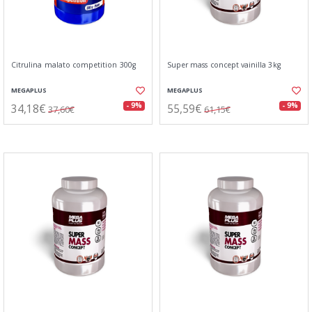
Citrulina malato competition 300g
Super mass concept vainilla 3kg
MEGAPLUS
MEGAPLUS
34,18€
55,59€
- 9%
- 9%
37,60€
61,15€