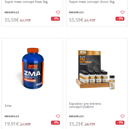
Super mass concept fresa 3kg
Super mass concept choco 3kg
MEGAPLUS
MEGAPLUS
55,59€
55,59€
- 9%
- 9%
61,15€
61,15€
Expositor pre entreno
Zma
concept12x60ml
MEGAPLUS
MEGAPLUS
19,91€
35,23€
- 9%
- 9%
21,90€
38,75€