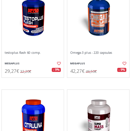
testoplus flash 60 comp.
Omega-3 plus - 220 capsulas
MEGAPLUS
MEGAPLUS
29,27€
42,27€
- 9%
- 9%
32,20€
46,50€