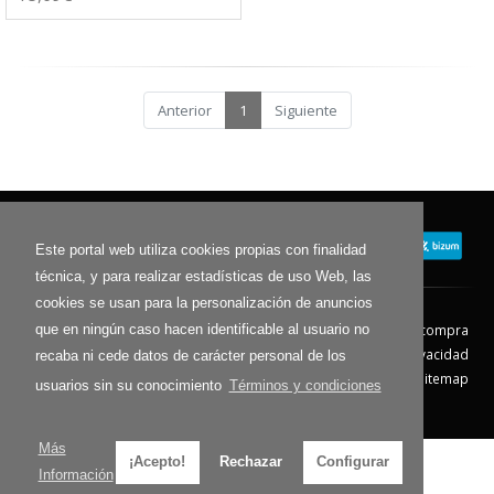
Anterior
1
Siguiente
Este portal web utiliza cookies propias con finalidad
técnica, y para realizar estadísticas de uso Web, las
cookies se usan para la personalización de anuncios
que en ningún caso hacen identificable al usuario no
Contacto
Aviso Legal
Condiciones de compra
Política de envíos
Política de devolución
Política de Privacidad
recaba ni cede datos de carácter personal de los
Política de Cookies
Sitemap
usuarios sin su conocimiento
Términos y condiciones
© 2026 - Todos los derechos reservados.
Más
¡Acepto!
Rechazar
Configurar
Información