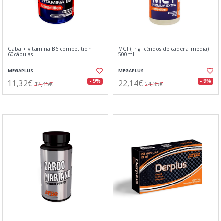
Gaba + vitamina B6 competition
MCT (Triglicéridos de cadena media)
60cápulas
500ml
MEGAPLUS
MEGAPLUS
11,32€
22,14€
- 9%
- 9%
12,45€
24,35€