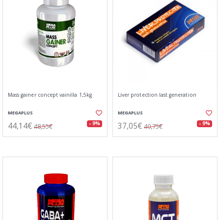
Mass gainer concept vainilla 1,5kg
Liver protection last generation
MEGAPLUS
MEGAPLUS
44,14€
37,05€
- 9%
- 9%
48,55€
40,75€