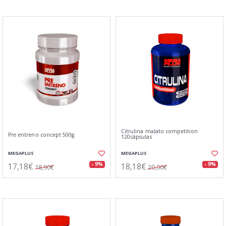
Citrulina malato competition
Pre entreno concept 500g
120cápsulas
MEGAPLUS
MEGAPLUS
17,18€
18,18€
- 9%
- 9%
18,90€
20,00€