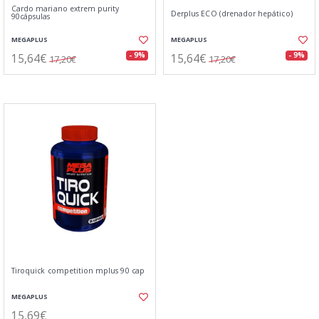
Cardo mariano extrem purity
Derplus ECO (drenador hepático)
90cápsulas
MEGAPLUS
MEGAPLUS
15,64€
15,64€
- 9%
- 9%
17,20€
17,20€
Tiroquick competition mplus 90 cap
MEGAPLUS
15,69€