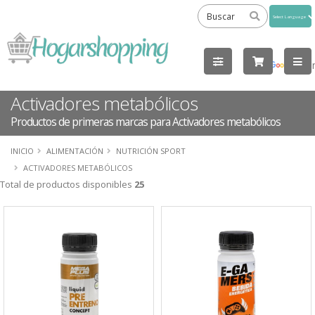
Powered
by
Tra
Activadores metabólicos
Productos de primeras marcas para Activadores metabólicos
INICIO
ALIMENTACIÓN
NUTRICIÓN SPORT
ACTIVADORES METABÓLICOS
Total de productos disponibles
25