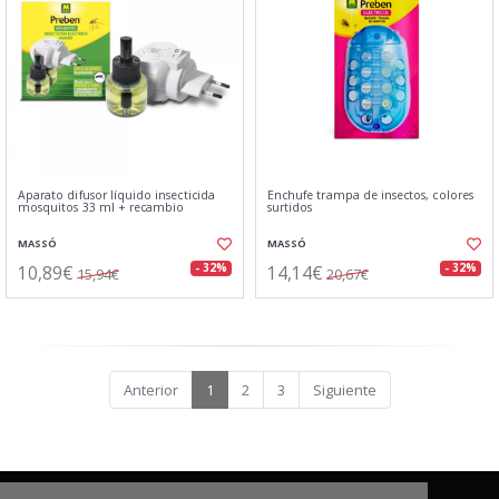
Aparato difusor líquido insecticida
Enchufe trampa de insectos, colores
mosquitos 33 ml + recambio
surtidos
MASSÓ
MASSÓ
10,89€
14,14€
- 32%
- 32%
15,94€
20,67€
Anterior
1
2
3
Siguiente