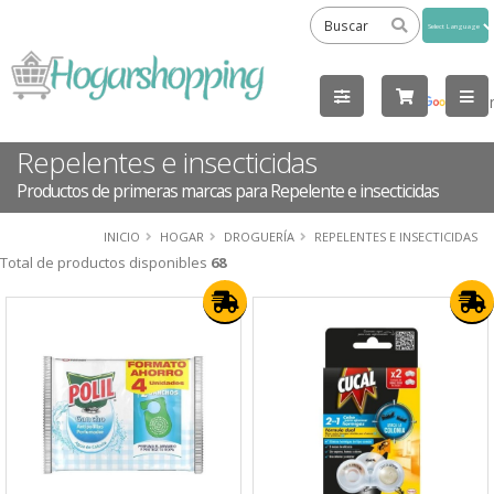
Powered
by
Tra
Repelentes e insecticidas
Productos de primeras marcas para Repelente e insecticidas
INICIO
HOGAR
DROGUERÍA
REPELENTES E INSECTICIDAS
Total de productos disponibles
68