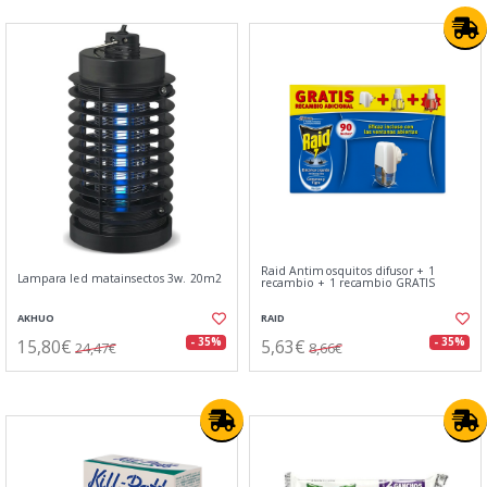
Raid Antimosquitos difusor + 1
Lampara led matainsectos 3w. 20m2
recambio + 1 recambio GRATIS
AKHUO
RAID
15,80€
5,63€
- 35%
- 35%
24,47€
8,66€