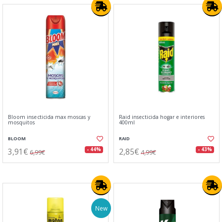
Bloom insecticida max moscas y
Raid insecticida hogar e interiores
mosquitos
400ml
BLOOM
RAID
3,91€
2,85€
- 44%
- 43%
6,99€
4,99€
New