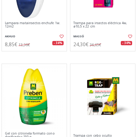
Lampara matainsectos enchufe 1w.
Trampa para insectos eléctrica 4w,
12m2
ø10,5 x 22 cm
AKHUO
MASSÓ
8,85€
24,30€
- 34%
- 34%
13,36€
36,65€
Gel con citronela formato cono
Trampa con cebo oculto
dosificador 150 g