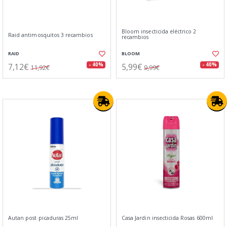
Bloom insecticida eléctrico 2
Raid antimosquitos 3 recambios
recambios
RAID
BLOOM
7,12€
5,99€
- 40%
- 40%
11,92€
9,99€
Autan post picaduras 25ml
Casa Jardin insecticida Rosas 600ml