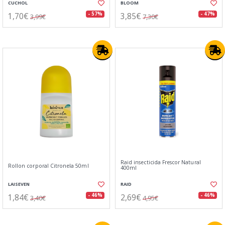
CUCHOL
BLOOM
1,70€
3,85€
- 57%
- 47%
3,99€
7,30€
Raid insecticida Frescor Natural
Rollon corporal Citronela 50ml
400ml
LAISEVEN
RAID
1,84€
2,69€
- 46%
- 46%
3,40€
4,95€