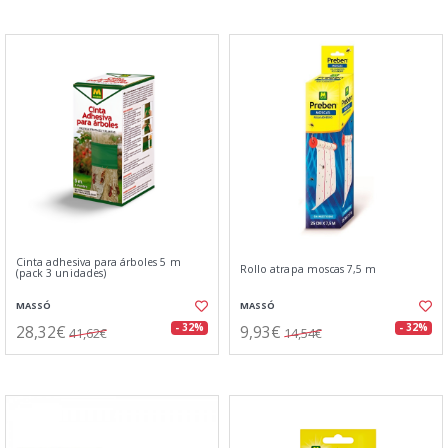
Cinta adhesiva para árboles 5 m
Rollo atrapa moscas 7,5 m
(pack 3 unidades)
MASSÓ
MASSÓ
28,32€
9,93€
- 32%
- 32%
41,62€
14,54€