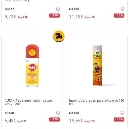
MASSÓ
MASSÓ
6,73€
11,18€
- 33%
- 33%
10,11€
16,77€
AUTAN Repelente multi insectos
Insecticida preben para avisperos 750
spray 100ml
ml
AUTAN
MASSÓ
5,48€
18,55€
- 33%
- 33%
8,20€
27,58€