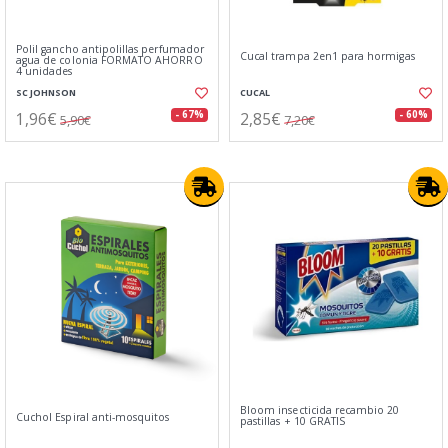
Polil gancho antipolillas perfumador
Cucal trampa 2en1 para hormigas
agua de colonia FORMATO AHORRO
4 unidades
SC JOHNSON
CUCAL
1,96€
2,85€
- 67%
- 60%
5,90€
7,20€
Bloom insecticida recambio 20
Cuchol Espiral anti-mosquitos
pastillas + 10 GRATIS