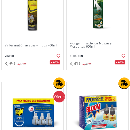
k-origen insecticida Moscas y
Vinfer matón avispas y nidos 400ml
Mosquitos 600ml
VINFER
K-ORIGEN
3,99€
4,41€
- 43%
- 40%
6,99€
7,40€
Oferta