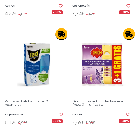
AUTAN
CASA JARDÍN
4,27€
3,34€
- 39%
- 38%
7,00€
5,42€
Raid essentials trampa led 2
Orion pinza antipolillas Lavanda
recambios
Fresca 3+1 unidades
SC JOHNSON
ORION
6,12€
3,69€
- 38%
- 38%
9,90€
5,95€