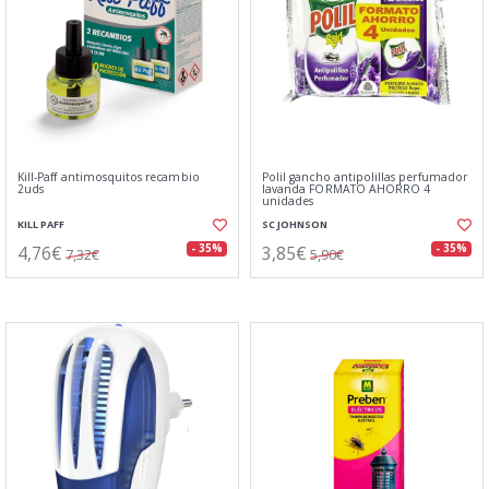
Kill-Paff antimosquitos recambio
Polil gancho antipolillas perfumador
2uds
lavanda FORMATO AHORRO 4
unidades
KILL PAFF
SC JOHNSON
4,76€
3,85€
- 35%
- 35%
7,32€
5,90€