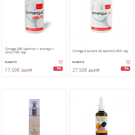
Omega-369 (salmón + borraja +
Omega-3 (aceite de salmón) 450 cap
olivo) 100 cap
PLANTIS
PLANTIS
17,50€
27,50€
- 9%
- 9%
19,25€
30,25€