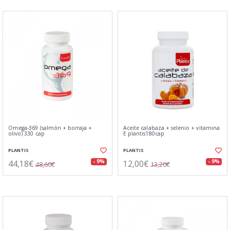
Omega-369 (salmón + borraja +
Aceite calabaza + selenio + vitamina
olivo) 330 cap
E plantis180cap
PLANTIS
PLANTIS
44,18€
12,00€
- 9%
- 9%
48,60€
13,20€