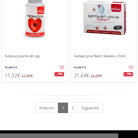
hibiscus plantis 60 cap
Gelisan plus flash 14viales x 25ml
PLANTIS
PLANTIS
11,32€
21,64€
- 9%
- 9%
12,45€
23,80€
Anterior
1
2
Siguiente