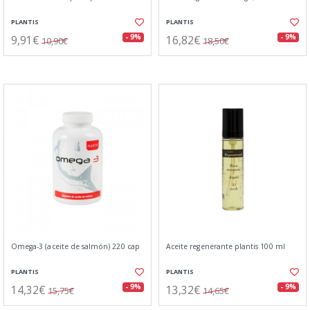
PLANTIS
PLANTIS
9,91€
16,82€
- 9%
- 9%
10,90€
18,50€
Omega-3 (aceite de salmón) 220 cap
Aceite regenerante plantis 100 ml
PLANTIS
PLANTIS
14,32€
13,32€
- 9%
- 9%
15,75€
14,65€