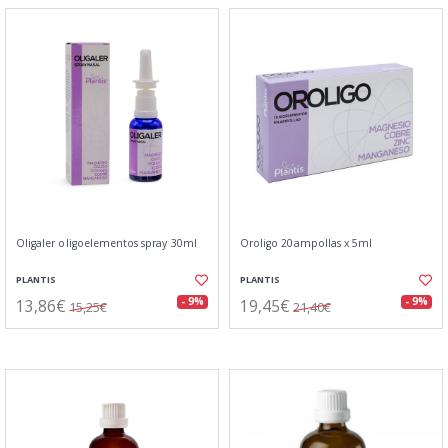
Oligaler oligoelementos spray 30ml
Oroligo 20ampollas x 5ml
PLANTIS
PLANTIS
13,86€
19,45€
- 9%
- 9%
15,25€
21,40€