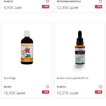
PLANTIS
ARTESANIA AGRÍCOLA
6,95€
12,45€
- 9%
- 9%
7,65€
13,70€
Dormiligo
Aceite ricino plantis 30 ml
BILIGO
PLANTIS
16,95€
10,27€
- 9%
- 9%
18,65€
11,30€