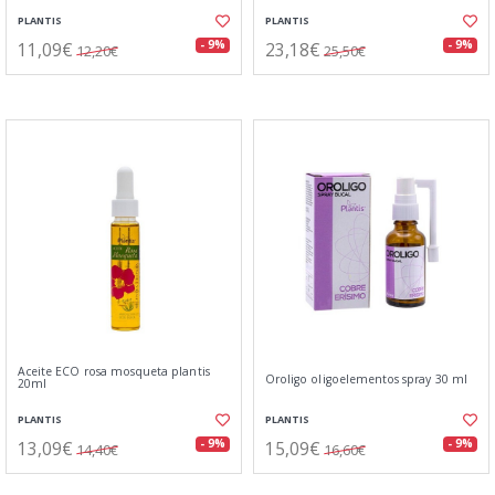
PLANTIS
PLANTIS
11,09€
23,18€
- 9%
- 9%
12,20€
25,50€
Aceite ECO rosa mosqueta plantis
Oroligo oligoelementos spray 30 ml
20ml
PLANTIS
PLANTIS
13,09€
15,09€
- 9%
- 9%
14,40€
16,60€