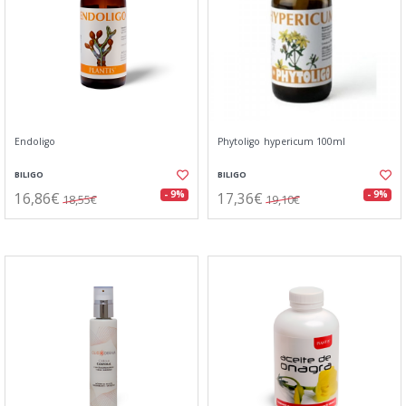
Endoligo
Phytoligo hypericum 100ml
BILIGO
BILIGO
16,86€
17,36€
- 9%
- 9%
18,55€
19,10€