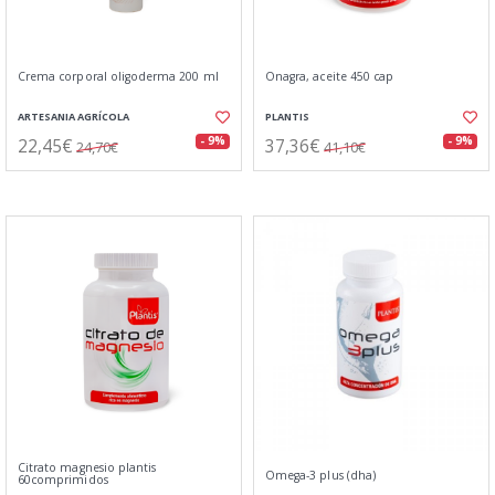
Crema corporal oligoderma 200 ml
Onagra, aceite 450 cap
ARTESANIA AGRÍCOLA
PLANTIS
22,45€
37,36€
- 9%
- 9%
24,70€
41,10€
Citrato magnesio plantis
Omega-3 plus (dha)
60comprimidos