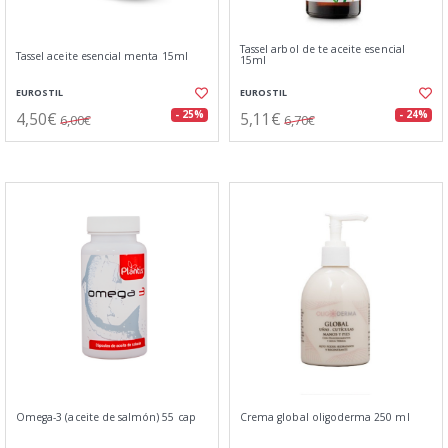
Tassel arbol de te aceite esencial
Tassel aceite esencial menta 15ml
15ml
EUROSTIL
EUROSTIL
4,50€
5,11€
- 25%
- 24%
6,00€
6,70€
Omega-3 (aceite de salmón) 55 cap
Crema global oligoderma 250 ml