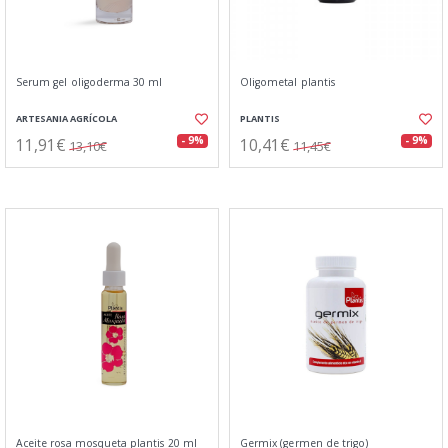
Serum gel oligoderma 30 ml
Oligometal plantis
ARTESANIA AGRÍCOLA
PLANTIS
11,91€
10,41€
- 9%
- 9%
13,10€
11,45€
Aceite rosa mosqueta plantis 20 ml
Germix (germen de trigo)