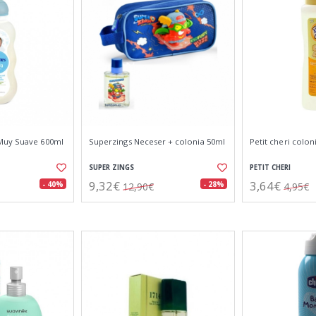
Muy Suave 600ml
Superzings Neceser + colonia 50ml
Petit cheri colon
SUPER ZINGS
PETIT CHERI
9,32€
3,64€
- 40%
- 28%
12,90€
4,95€