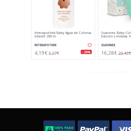
Interapothek Baby Agua de Colonia
Suavinex Baby Co
Infantil 200 m
Edición Limitada 
INTERAPOTHEK
SUAVINEX
4,19€
16,28€
- 20%
5,27€
20,42€