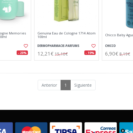
logne Memories
Genuina Eau de Cologne 1714 Atom
Chicco Baby Agu
100ml
100ml
DERMOPHARMACIE-PARFUMS
CHICCO
12,21€
6,90€
- 20%
- 19%
15,10€
8,19€
Anterior
1
Siguiente