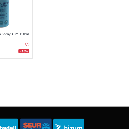
a Spray +0m 150ml
- 16%