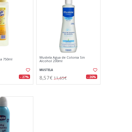
Mustela Agua de Colonia Sin
ia 750ml
Alcohol 200ml
MUSTELA
8,57€
- 27%
- 26%
11,65€