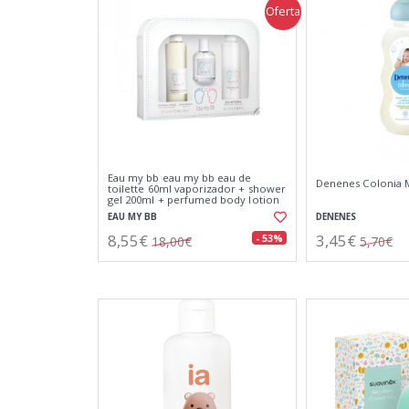
Oferta
Eau my bb eau my bb eau de
Denenes Colonia 
toilette 60ml vaporizador + shower
gel 200ml + perfumed body lotion
200ml
EAU MY BB
DENENES
8,55€
3,45€
- 53%
18,00€
5,70€