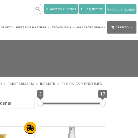
Acceso clientes
Registrarse
Powered by
Translate
 SPORT
DIETÉTICA NATURAL
TECNOLOGÍA
MÁS CATEGORÍAS
CARRITO
O
PARAFARMACIA
INFANTIL
COLONIAS Y PERFUMES
3
17
denar