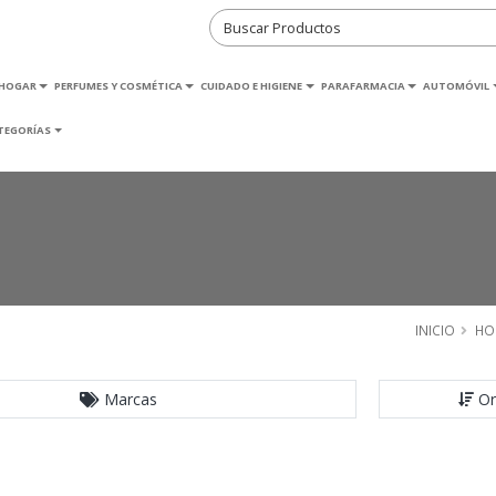
HOGAR
PERFUMES Y COSMÉTICA
CUIDADO E HIGIENE
PARAFARMACIA
AUTOMÓVIL
TEGORÍAS
INICIO
HO
Marcas
Or