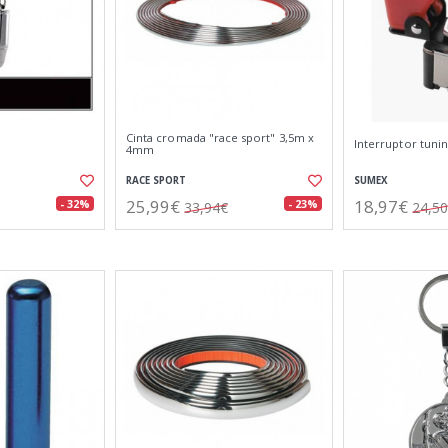
Cinta cromada "race sport" 3,5m x
Interruptor tunin
4mm
RACE SPORT
SUMEX
25,99€
18,97€
- 32%
- 23%
33,94€
24,5