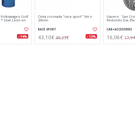
 Volkswagen Golf
Cinta cromada "race sport" 5m x
Llavero ¨San Cri
2 * Seat León en
20mm
Redondo.Dia.35
RACE SPORT
CAR+ACCESORIES
43,10€
16,06€
- 14%
- 12%
49,23€
17,9