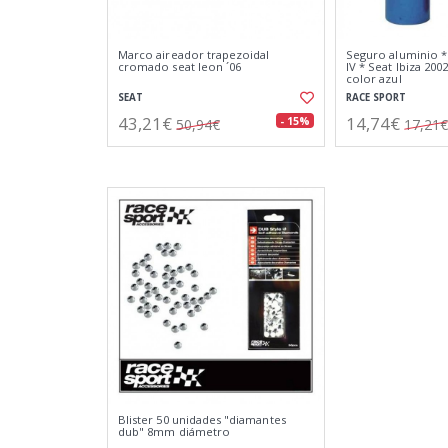
Marco aireador trapezoidal
Seguro aluminio *
cromado seat leon ´06
IV * Seat Ibiza 200
color azul
SEAT
RACE SPORT
43,21€
14,74€
- 15%
50,94€
17,21€
Blister 50 unidades "diamantes
dub" 8mm diámetro