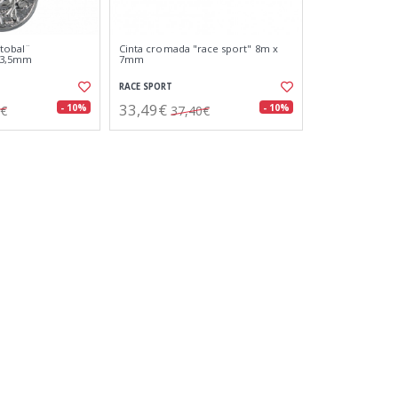
stobal¨
Cinta cromada "race sport" 8m x
x3,5mm
7mm
RACE SPORT
33,49€
- 10%
- 10%
4€
37,40€