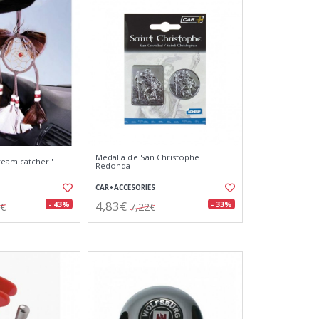
Medalla de San Christophe
ream catcher"
Redonda
CAR+ACCESORIES
4,83€
- 43%
- 33%
6€
7,22€