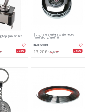
Boton alu ajuste espejo retro
g top gun sin led
"wolfsburg" golf iii
RACE SPORT
13,20€
- 23%
- 16%
0€
15,63€