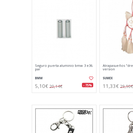
Seguro puerta aluminio bmw 3 e36.
Atrapasueños "dre
par
version
BMW
SUMEX
5,10€
11,33€
- 75%
20,14€
29,90€