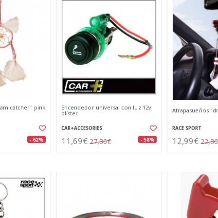
am catcher" pink
Encendedor universal con luz 12v
Atrapasueños "d
blíster
CAR+ACCESORIES
RACE SPORT
11,69€
12,99€
- 62%
- 58%
27,86€
22,8