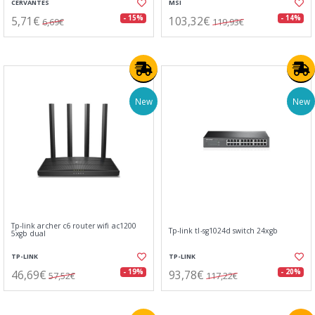
CERVANTES
MSI
5,71€
103,32€
- 15%
- 14%
6,69€
119,93€
New
New
Tp-link archer c6 router wifi ac1200
Tp-link tl-sg1024d switch 24xgb
5xgb dual
TP-LINK
TP-LINK
46,69€
93,78€
- 19%
- 20%
57,52€
117,22€