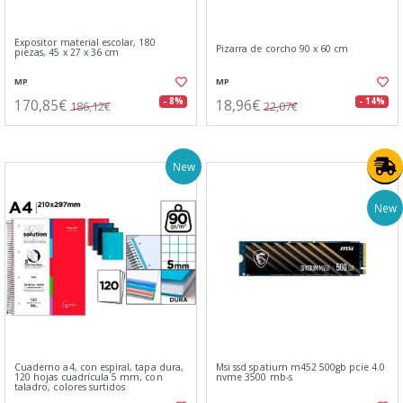
Expositor material escolar, 180
Pizarra de corcho 90 x 60 cm
piezas, 45 x 27 x 36 cm
MP
MP
170,85€
18,96€
- 8%
- 14%
186,12€
22,07€
New
New
Cuaderno a4, con espiral, tapa dura,
Msi ssd spatium m452 500gb pcie 4.0
120 hojas cuadrícula 5 mm, con
nvme 3500 mb-s
taladro, colores surtidos