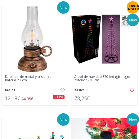
Envío
New
Grati
New
Farol led de metal y cristal con
árbol de navidad 370 led rgb negro
bateria 20 cm
exterior 210 cm
BASICS
BASICS
12,18€
78,25€
- 14%
14,09€
New
New