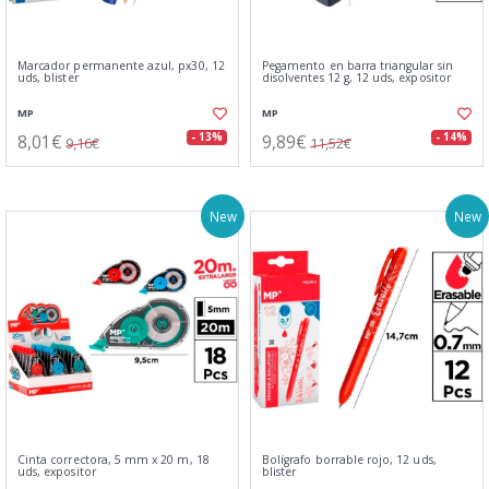
Marcador permanente azul, px30, 12
Pegamento en barra triangular sin
uds, blister
disolventes 12 g, 12 uds, expositor
MP
MP
8,01€
9,89€
- 13%
- 14%
9,16€
11,52€
New
New
Cinta correctora, 5 mm x 20 m, 18
Bolígrafo borrable rojo, 12 uds,
uds, expositor
blister