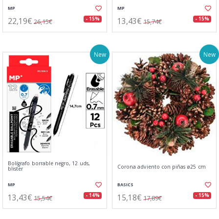
MP
MP
22,19€
13,43€
- 15%
- 15%
26,15€
15,74€
New
New
Bolígrafo borrable negro, 12 uds,
Corona adviento con piñas ø25 cm
blister
MP
BASICS
13,43€
15,18€
- 14%
- 15%
15,54€
17,89€