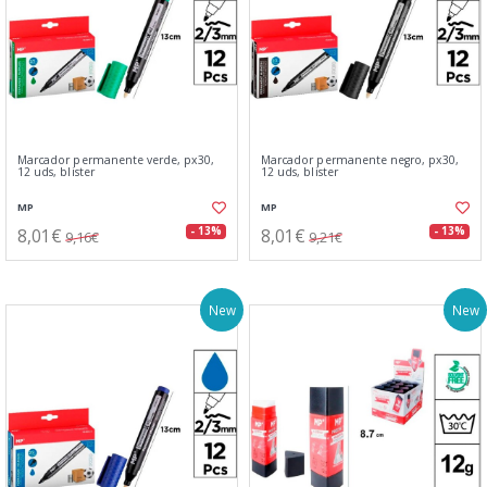
Marcador permanente verde, px30,
Marcador permanente negro, px30,
12 uds, blister
12 uds, blister
MP
MP
8,01€
8,01€
- 13%
- 13%
9,16€
9,21€
New
New